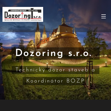
Dozoring s.r.o.
Technický dozor staveb a
Koordinátor BOZP