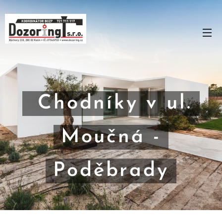
Chodníky v ul.
Moučná -
Poděbrady