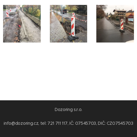
Dozoring s.r.o.
info@dozoring.cz, tel: 721 711 117, IČ: 07545703, DIČ: CZ07545703