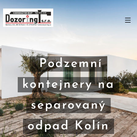
Podzemní
kontejnery na
separovaný
odpad Kolín