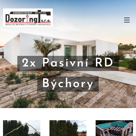
2x Pasivní RD
Býchory