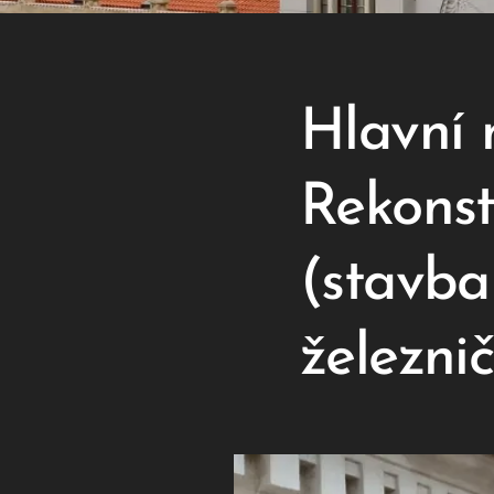
Hlavní 
Rekonst
(stavba 
železni