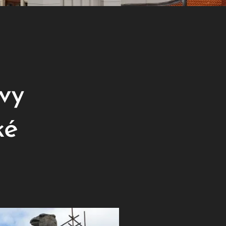
vy
ké