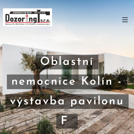
Oblastní
nemocnice Kolín -
výstavba pavilonu
F