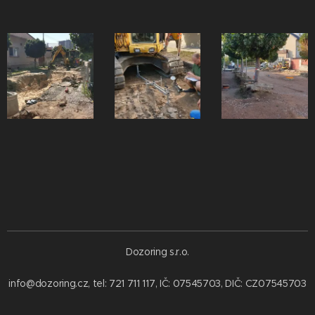
Dozoring s.r.o.
info@dozoring.cz, tel: 721 711 117, IČ: 07545703, DIČ: CZ07545703