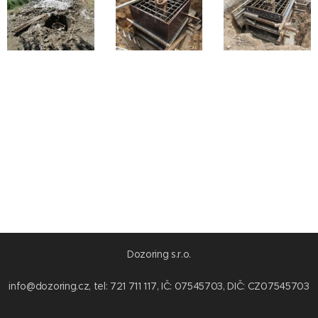
Dozoring s.r.o.
info@dozoring.cz, tel: 721 711 117, IČ: 07545703, DIČ: CZ07545703