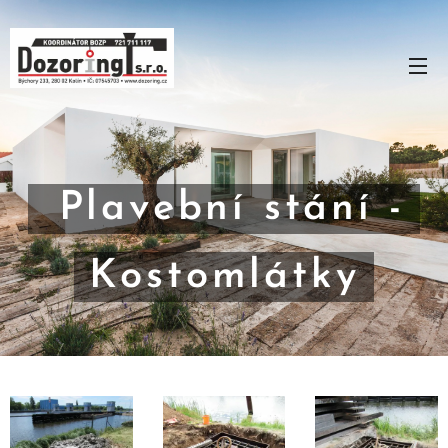
Plavební stání -
Kostomlátky