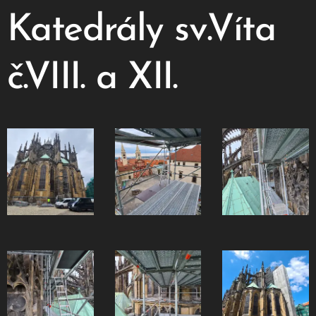
Katedrály sv.Víta
č.VIII. a XII.