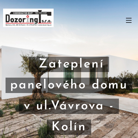
Zateplení
panelového domu
v ul.Vávrova -
Kolín