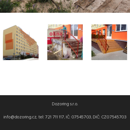
Dozoring s.r.o.
info@dozoring.cz, tel: 721 711 117, IČ: 07545703, DIČ: CZ07545703