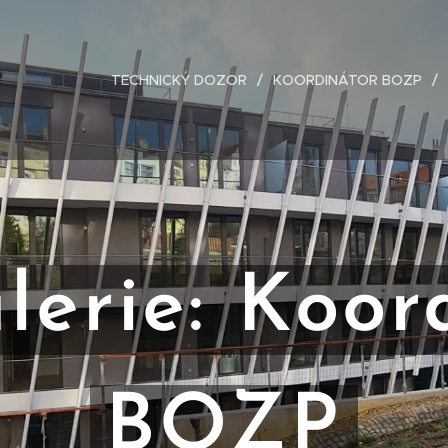
TECHNICKÝ DOZOR
KOORDINÁTOR BOZP
lerie: Koor
BOZP