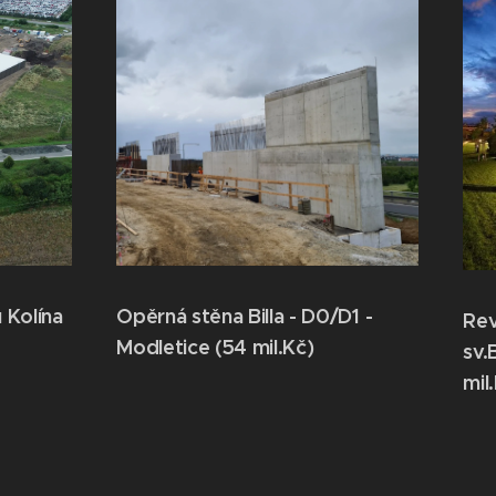
 Kolína
Opěrná stěna Billa - D0/D1 -
Rev
Modletice (54 mil.Kč)
sv.
mil