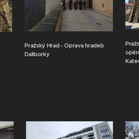
Pražs
Pražský Hrad - Oprava hradeb
opěrný
Daliborky
Kated