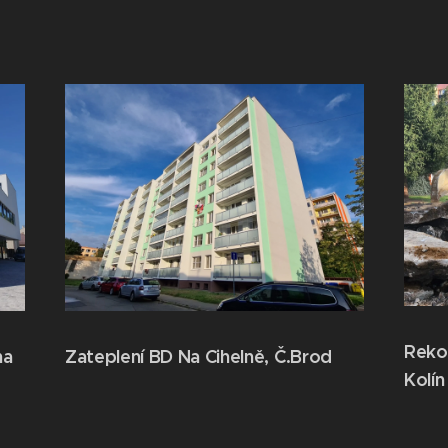
Rekon
ha
Zateplení BD Na Cihelně, Č.Brod
Kolín