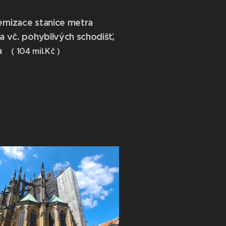
rnizace stanice metra
a vč. pohyblivých schodišť,
ha
( 104 mil.Kč )