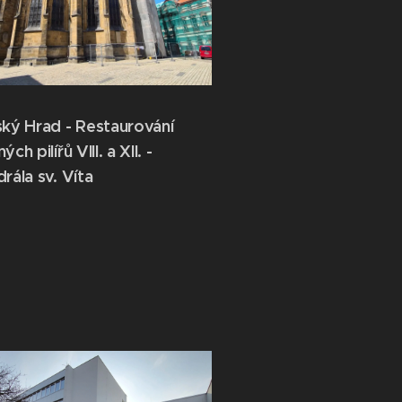
ký Hrad - Restaurování
ch pilířů VIII. a XII. -
rála sv. Víta