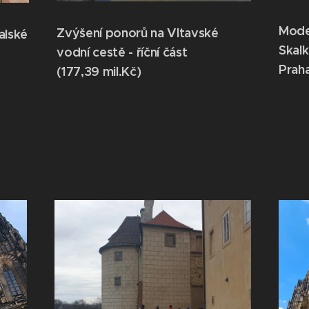
Mode
Zvýšení ponorů na Vltavské
alské
Skalk
vodní cestě - říční část
Pra
(177,39 mil.Kč)