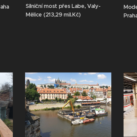
Silniční most přes Labe, Valy-
raha
Moder
Mělice (213,29 mil.Kč)
Praha